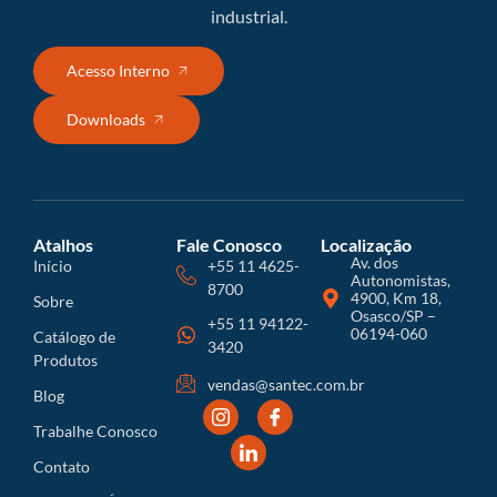
industrial.
Acesso Interno
Downloads
Atalhos
Fale Conosco
Localização
Av. dos
Início
+55 11 4625-
Autonomistas,
8700
4900, Km 18,
Sobre
Osasco/SP –
+55 11 94122-
06194-060
Catálogo de
3420
Produtos
vendas@santec.com.br
Blog
Trabalhe Conosco
Contato