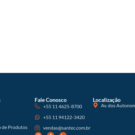
s
Fale Conosco
Localização
Av. dos Autonom
+55 11 4625-8700
+55 11 94122-3420
o de Produtos
vendas@santec.com.br