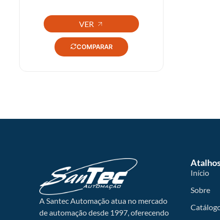
VER
COMPARAR
Atalho
Início
Sobre
A Santec Automação atua no mercado
Catálog
de automação desde 1997, oferecendo