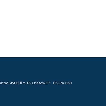
istas, 4900, Km 18, Osasco/SP – 06194-060