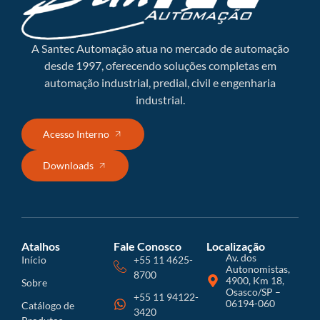
A Santec Automação atua no mercado de automação
desde 1997, oferecendo soluções completas em
automação industrial, predial, civil e engenharia
industrial.
Acesso Interno
Downloads
Atalhos
Fale Conosco
Localização
Av. dos
Início
+55 11 4625-
Autonomistas,
8700
4900, Km 18,
Sobre
Osasco/SP –
+55 11 94122-
06194-060
Catálogo de
3420