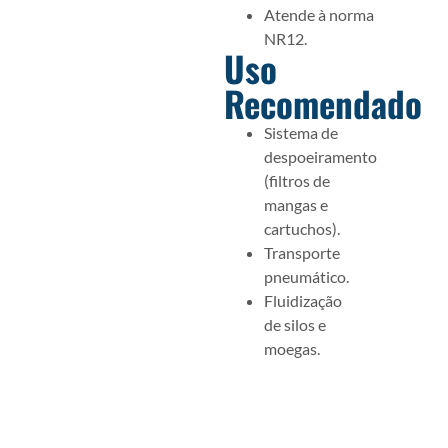
Atende à norma
NR12.
Uso
Recomendado
Sistema de
despoeiramento
(filtros de
mangas e
cartuchos).
Transporte
pneumático.
Fluidização
de silos e
moegas.