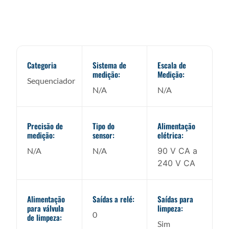
Especificações Técnicas do
Sequenciador Santec V.3.2CACC
Categoria
Sistema de
Escala de
medição:
Medição:
Sequenciador
N/A
N/A
Precisão de
Tipo do
Alimentação
medição:
sensor:
elétrica:
N/A
N/A
90 V CA a
240 V CA
Alimentação
Saídas a relé:
Saídas para
para válvula
limpeza:
0
de limpeza:
Sim