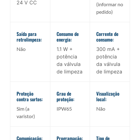
24 V CC
(informar no
pedido)
Saída para
Consumo de
Corrente de
retrolimpeza:
energia:
consumo:
Não
1.1 W +
300 mA +
potência
potência
da válvula
da válvula
de limpeza
de limpeza
Proteção
Grau de
Visualização
contra surtos:
proteção:
local:
Sim​ (a
IPW65
Não
varistor)
Comunicação:
Programação:
Tipo de