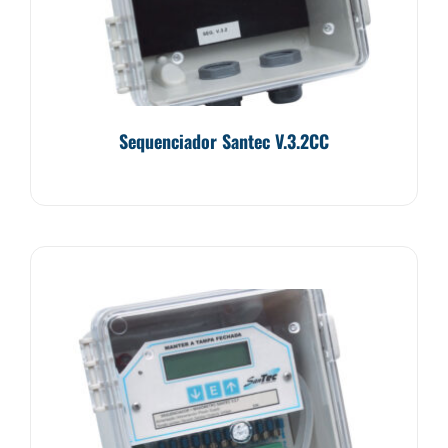
Sequenciador Santec V.3.2CC
Avaliação
0
de
5