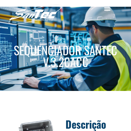
SEQUENCIADOR SANTEC
V.3.2CACC
Descrição