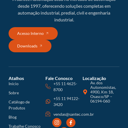
desde 1997, oferecendo soluções completas em
automação industrial, predial, civil e engenharia
industrial.
Acesso Interno
Downloads
Atalhos
Fale Conosco
Localização
Av. dos
Início
+55 11 4625-
Autonomistas,
8700
4900, Km 18,
Sobre
Osasco/SP –
+55 11 94122-
06194-060
Catálogo de
3420
Produtos
vendas@santec.com.br
Blog
Trabalhe Conosco