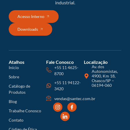
industrial.
Acesso Interno
Downloads
Atalhos
Fale Conosco
Localização
Av. dos
Início
+55 11 4625-
Autonomistas,
8700
4900, Km 18,
Sobre
Osasco/SP –
+55 11 94122-
06194-060
Catálogo de
3420
Produtos
vendas@santec.com.br
Blog
Trabalhe Conosco
Contato
Código de Ética