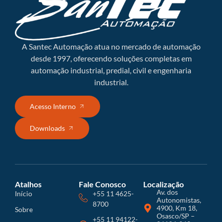
A Santec Automação atua no mercado de automação
desde 1997, oferecendo soluções completas em
automação industrial, predial, civil e engenharia
industrial.
Acesso Interno
Downloads
Atalhos
Fale Conosco
Localização
Av. dos
Início
+55 11 4625-
Autonomistas,
8700
4900, Km 18,
Sobre
Osasco/SP –
+55 11 94122-