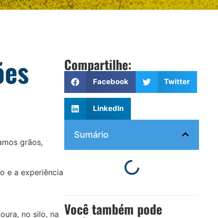
ões
Compartilhe:
Facebook
Twitter
LinkedIn
Sumário
amos grãos,
co e a experiência
Você também pode
oura, no silo, na