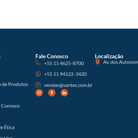
s
Fale Conosco
Localização
Av. dos Autonom
+55 11 4625-8700
+55 11 94122-3420
o de Produtos
vendas@santec.com.br
e Conosco
e Ética
de Uso