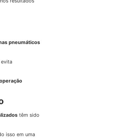
nos resultados
mas pneumáticos
 evita
operação
o
lizados
têm sido
udo isso em uma